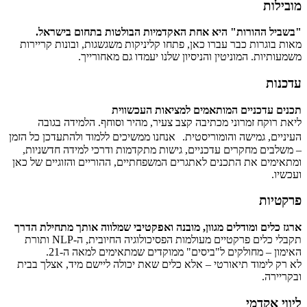
מובילות
"בשביל ההורות" היא אחת האקדמיות הבולטות בתחום בישראל.
מאות בוגרות כבר עברו כאן, פתחו קליניקות משגשגות, ובונות קריירות
משמעותיות. המוניטין והניסיון שלנו יעמדו גם מאחורייך.
עדכנות
תכנים עדכניים המותאמים למציאות העכשווית
ליאת רוקח זמרוני מכתיבה קצב צעיר, מהיר וסוחף. הלמידה בגובה
העיניים, גמישה והומוריסטית. אנחנו ממשיכים ללמוד ולהתעדכן כל הזמן
– משלבים מחקרים עדכניים, גישות מתקדמות ודרכי למידה חדשניות,
ומתאימים את התכנים לאתגרים המשפחתיים, ההוריים והזוגיים של כאן
ועכשיו.
פרקטיות
ארגז כלים ומודלים מגוון, מובנה ואפקטיבי שמלווה אותך מתחילת הדרך
תקבלי כלים פרקטיים מעולמות הפסיכולוגיה החיובית, ה-NLP ותורת
האימון – מחולקים ל"ביסים" ממוקדים שמתאימים למאה ה-21.
לא רק לימוד תיאורטי – אלא כלים שאת יכולה ליישם מיד, אצלך בבית
ובקריירה.
ליווי אקדמי