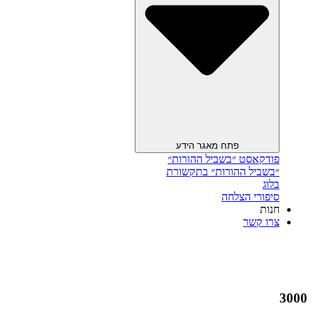
פתח מאגר הידע
פודקאסט ״בשביל ההורות״
״בשביל ההורות״ בתקשורת
בלוג
סיפורי הצלחה
חנות
צרו קשר
3000