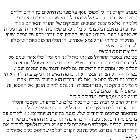
כגננת, הקורס נתן לי 'ספוט' נוסף על מערכת היחסים בין הורים וילדים
וכיצד היא נוכחת בנפש של שניהם. למדתי שפתרון בעיות לא נובע
מלוגיקה, אלא מהבנת המניעים העמוקים של ההורה והארתם באור
המודעות. בהיבט המקצועי, קיבלתי כלים שמרבית התיאוריות הפורמליות
פשוט לא נותנות. בהיבט האישי, הקורס היה עבורי מסע של חמלה ושינוי
– מהילדה שהייתי ועד לאמא שאהיה. זהו הכלי החשוב ביותר שיש לנו
לעבודה עם אנשים.
טלי ארגר
גננת ויועצת
בשיטת 'בשביל ההורות' מצאתי בית ל'אני המאמין' שלי אחרי שנים של
ליווי הורים במערכת החינוך. חיפשתי מקום שידייק וישכלל את ארגז
הכלים שלי, ומהשיחה הראשונה עם ליאת ידעתי שזה המקום הנכון.
במהלך הקורס הצוות העשיר אותי ברמה האישית והמקצועית וליווה אותי
מקרוב גם בשלב הסטאז'. אם ליווי הורים הוא הייעוד שלכם ואתם
מאמינים בהקשבה, כבוד וסמכות - הגעתם למקום הנכון. אל תהססו, זה
המקום להפוך למקצוענים.
רוני שגיא
מנט(ה)ורית ומדריכת הורים
הקורס תרם לי רבות בכך שקיבלתי כלים של מודעות, הקשבה והכלה
כלפי הורים. למדתי איך לבנות ולסלול שביל הורי ספציפי לכל הורה
בהתאמה לצרכים הייחודיים שלו. כגננת בחינוך המיוחד וכאמא לילדים עם
צרכים מיוחדים, אני מבינה היום הרבה יותר טוב את התהליכים שהורים
עוברים. הכלים שקיבלתי מאפשרים לי להעמיק רגשית ולשקף להורים את
הדרך הנכונה עבורם. ממליצה על הקורס לכל מי שמחפש כלים אמיתיים
מהשטח.