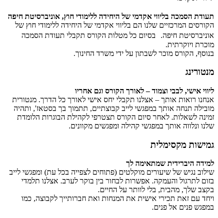
תעודת הסמכה בליווי אקדמי של היחידה ללימודי חוץ, אוניברסיטת חיפה
הקורסים המרכזיים שלנו הם בליווי אקדמי של היחידה ללימודי חוץ של
אוניברסיטת חיפה. בסיום כל מטלות הקורס תקבלי תעודת הסמכה
מוכרת ויוקרתית.
בנוסף, הקורס מוכר לשבתון על ידי משרד החינוך.
מנטורינג
ליווי אישי, לבבי וצמוד – לאורך הקורס וגם אחריו
אנחנו רואות אותך – אצלנו תקבלי יחס אישי לאורך כל הדרך. מנטורית
מובילה תנחה אותך במפגשי לייב קבוצתיים, תתמוך בך בסטאז', ותהיה
זמינה לשאלות. לאחר סיום הקורס תצטרפי לקהילת הבוגרות הלומדת
שלנו ונלווה אותך במפגשי קהילה ומפגשים מקוונים.
גמישות מקסימלית
למידה היברידית שמתאימה לך
שילוב נגיש של שיעורים מוקלטים (פתוחים לצפייה בכל עת) ומפגשי לייב
בזום לתרגול והעמקה. אפשרות לבחור בין בוקר לערב. אצלנו תלמדי
בקצב שלך, מהבית, בלי לוותר על החיים.
ויחד עם זאת תכירי אישית את המנחות ואת חברותייך לקבוצה, כמו
במפגש פנים אל פנים.