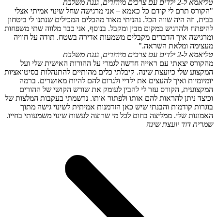
טלי
אמא ל-2 ילדים עם צרכים מיוחדים, גננת משלבת
"הקורס תרם לי קודם כל כאמא – אני מרגישה שחל שינוי אמיתי אצלי
בבית, וזה היה שווה הכל. נהניתי מאוד מהכלים המכילים שנתנו לי ביטחון
להיפתח ולהרגיש במקום מבין ומקבל. בנוסף, אני כבר מלווה שתי משפחות
ומרגישה איך הדברים מקבלים משמעות אדירה בשטח. תודה על חוויה
מעצימה ומלאת השראה."
טלי
אמא ל-2 ילדים עם צרכים מיוחדים, גננת משלבת
מהקורס יצאתי עם ראייה חדשה לגמרי על ההורות האישית שלי ועל
המקצוע שלי כיועצת שינה. קיבלתי כלים מהותיים להתנהלות בסיטואציות
יומיומיות ואיך להעצים את ילדיי ולגרום להם להיות מאושרים. ברמה
המקצועית, הקורס עזר לי להבין לעומק את שורש הקושי של ההורים
וכיצד ניתן להראות להם אותו ולפתור אותו. נרשמתי בעקבות המלצות של
בוגרות קודמות והבנתי שיש כאן הזדמנות אמיתית לשינוי גישה מתוך
האמונות שלי. ממליצה בחום לכל מי שרוצה לעשות שינוי משמעותי בחייו.
שמרית דוד
יועצת שינה