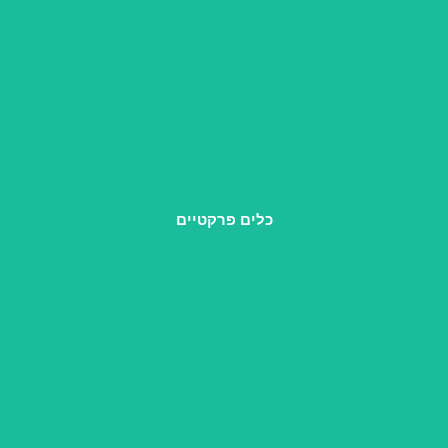
ארגז כלים מעשי ומגוון, שמלווה אותך עד לרגע שבו את יושבת
מול הזוגות הראשונים שלך.
כלים פרקטיים