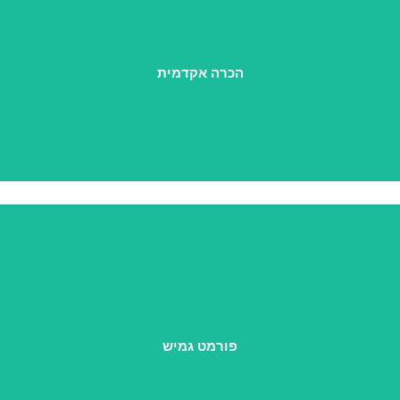
ליווי על-ידי היחידה ללימודי חוץ של אוניברסיטת חיפה, ותוכן
נבחר ללימודי תואר שני במכללה למנהל.
הכרה אקדמית
שיעורים מוקלטים לצפייה בזמנך, לצד מפגשי לייב שבועיים וליווי
אישי של מנטורית מובילה.
פורמט גמיש