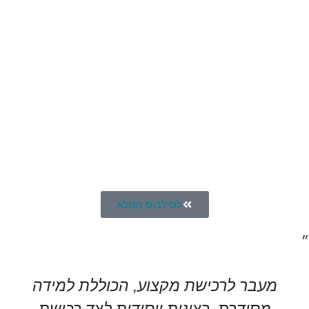
לסילבוס המלא
״
מעבר לרכישת מקצוע, הכוללת למידה
מסודרת, רצינית ויסודית לצד רכישת