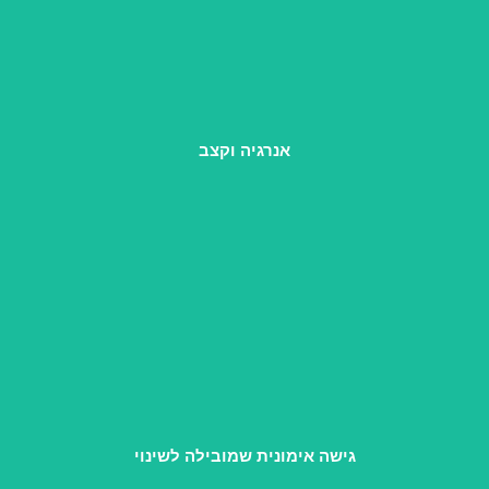
למידה צעירה, חיה ובגובה העיניים, מחולקת ל"ביסים" ממוקדים
שקל לשלב בשגרה עמוסה.
אנרגיה וקצב
מודלים ברורים שאפשר ליישם כבר מהמפגש הראשון, עם דגש על
חוזקות ופתרונות ולא רק על ניתוח הבעיה.
גישה אימונית שמובילה לשינוי