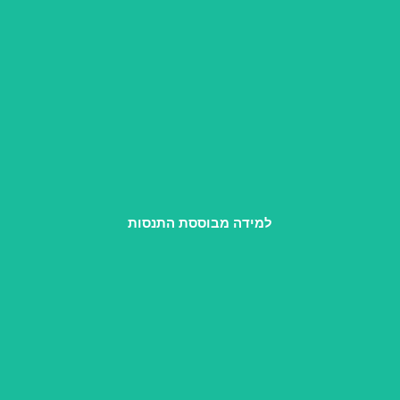
אנחנו מחדדות את האינטואיציה וניסיון החיים שלך, כדי שתדעי
לראות כל זוג בייחודו ולהתאים לו את הדרך.
למידה מבוססת התנסות