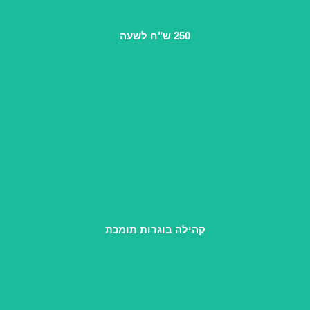
זוהי ההכנסה הממוצעת של יועצת זוגית עם המוניטין והניסיון של
בית "בשביל ההורות"
250 ש"ח לשעה
טיפים, מענה לשאלות, מאסטרמיינד חודשי ומפגשי קהילה,
שממשיכים ללוות אותך גם אחרי הקורס.
קהילה בוגרות תומכת