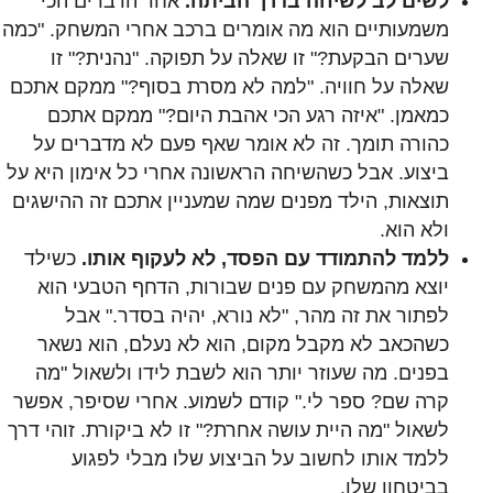
לשים לב לשיחה בדרך הביתה.
אחד הדברים הכי
משמעותיים הוא מה אומרים ברכב אחרי המשחק. "כמה
שערים הבקעת?" זו שאלה על תפוקה. "נהנית?" זו
שאלה על חוויה. "למה לא מסרת בסוף?" ממקם אתכם
כמאמן. "איזה רגע הכי אהבת היום?" ממקם אתכם
כהורה תומך. זה לא אומר שאף פעם לא מדברים על
ביצוע. אבל כשהשיחה הראשונה אחרי כל אימון היא על
תוצאות, הילד מפנים שמה שמעניין אתכם זה ההישגים
ולא הוא.
ללמד להתמודד עם הפסד, לא לעקוף אותו.
כשילד
יוצא מהמשחק עם פנים שבורות, הדחף הטבעי הוא
לפתור את זה מהר, "לא נורא, יהיה בסדר." אבל
כשהכאב לא מקבל מקום, הוא לא נעלם, הוא נשאר
בפנים. מה שעוזר יותר הוא לשבת לידו ולשאול "מה
קרה שם? ספר לי." קודם לשמוע. אחרי שסיפר, אפשר
לשאול "מה היית עושה אחרת?" זו לא ביקורת. זוהי דרך
ללמד אותו לחשוב על הביצוע שלו מבלי לפגוע
בביטחון שלו.