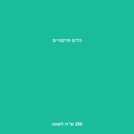
ארגז כלים מעשי ומגוון, שמלווה אותך עד לרגע שבו את יושבת
מול הזוגות הראשונים שלך.
כלים פרקטיים
זוהי ההכנסה הממוצעת של יועצת זוגית עם המוניטין והניסיון של
בית "בשביל ההורות"
250 ש"ח לשעה