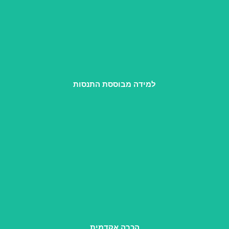
אנחנו מחדדות את האינטואיציה וניסיון החיים שלך, כדי שתדעי
לראות כל זוג בייחודו ולהתאים לו את הדרך.
למידה מבוססת התנסות
ליווי על-ידי היחידה ללימודי חוץ של אוניברסיטת חיפה, ותוכן
נבחר ללימודי תואר שני במכללה למנהל.
הכרה אקדמית