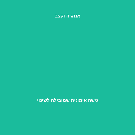
למידה צעירה, חיה ובגובה העיניים, מחולקת ל"ביסים" ממוקדים
שקל לשלב בשגרה עמוסה.
אנרגיה וקצב
מודלים ברורים שאפשר ליישם כבר מהמפגש הראשון, עם דגש על
חוזקות ופתרונות ולא רק על ניתוח הבעיה.
גישה אימונית שמובילה לשינוי