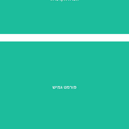
שיעורים מוקלטים לצפייה בזמנך, לצד מפגשי לייב שבועיים וליווי
אישי של מנטורית מובילה.
פורמט גמיש