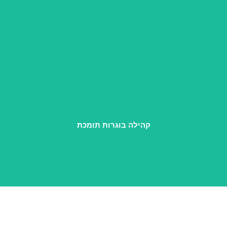
טיפים, מענה לשאלות, מאסטרמיינד חודשי ומפגשי קהילה,
שממשיכים ללוות אותך גם אחרי הקורס.
קהילה בוגרות תומכת