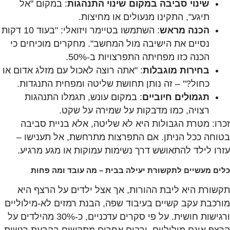
שינוי סביבה במקום שינוי התנהגות
: במקום "אל
תיגע", התקינו מנעולים או מחיצות.
הכנה מראש
: השתמשו בטיימר ויזואלי: "בעוד 10 דקות
נסיים את הישיבה מול המחשב". מחקרים מוכיחים כי
הכנה כזו מפחיתה התפרצויות ב-50%.
בחירות מוגבלות
: "אתה רוצה לאכול עם מזלג אדום או
כחול?" – זה נותן תחושת שליטה ומפחית התנגדות.
תגמולים חיוביים
: במקום עונש, תגמלו התנהגות
רצויה, כמו מדבקות על שמירה על שקט.
זכרו: מטרת הגבולות היא לא שליטה, אלא בניית סביבה
בטוחה ככל הניתן. אם התפרצות מתרחשת, אל תענישו –
עזרו לילד להתאושש דרך נשימות עמוקות או מגע מרגיע.
כלים מעשיים לתקשורת יעילה בבית – מה עובד ומה פחות
תקשורת היא ליבת ההורות, אך אצל ילדים על הרצף היא
מורכבת עקב קשיים בעיבוד שפה, הבנת רמזים לא-מילוליים
ורגישות חושית. על פי סקרים עדכניים, כ-30% מהילדים על