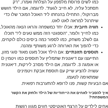
כמו לשים פרוסת מלפפון על הצלחת ואמרו, "רק
תסתכל עליה, לא חייב לגעת". לדוגמה, אם הילד חושש
מברוקולי, התחילו בהנחתו ליד האוכל המוכר שלו כדי
שיתרגל למראה לאט לאט.
חוויה חיובית
: אכלו יחד כמשפחה והראו הנאה מהאוכל,
כמו לחייך ולומר, "הספגטי הזה ממש טעים לי!" תוכלו
גם לשלב משחק, כמו לספור כמה ביסים כולם לוקחים,
כדי להפוך את הארוחה לרגע משותף ומהנה.
תוספים תזונתיים
: אם הילד אוכל מעט מאוד סוגי מזון,
התייעצו עם דיאטנית שתמליץ על תוספים כמו ויטמין D
או אומגה 3. לדוגמה, אם הילד מסרב לירקות, דיאטנית
עשויה להציע שייק עם תוספת אבקת ויטמינים
שמתאימה לטעמו.
אם הבעיות קשות, פנו לרופא להתערבות רפואית.
איך להסביר לאחים את הייחודיות של הילד ולחזק את הקשר
המשפחתי?
אחים לילדים על הרצף האוטיסטי חווים מגוון רגשות