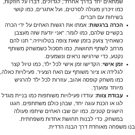
שמתאים יחד בדרך אחרת"; לגדולים, דברו על חוזקות,
כמו זיכרון מעולה לסרטים, ועל אתגרים, כמו קושי
בשיחות עם חברים.
הכרה ברגשות
: אמתו את רגשות האחים על ידי הכרה
בקשיים שלהם, כמו לומר: "אני יודעת שזה מעצבן
כשאחיך צועק בזמן שאת צופה בטלוויזיה." תנו להם
מרחב לשתף תחושות, כמו תסכול כשמשחק משותף
נקטע, כדי שירגישו נראים ונשמעים.
זמן אישי
: הקדישו זמן אישי לכל ילד, כמו טיול קצר
לגלידה או ציור משותף עם האח הצעיר. פעילויות כאלה,
כמו משחק קופסה אהוב, עוזרות לכל ילד להרגיש
מיוחד ומוערך.
עבודת צוות
: עודדו פעילויות משותפות כמו בניית מגדל
לגו או הכנת עוגה יחד, שבהן כולם משתתפים. חגגו
הישגים קטנים, כמו יום שבו האחים שיתפו פעולה
במשחק, כדי לבנות תחושת אחדות משפחתית.
בנו משפחה מאוחדת דרך הבנה הדדית.