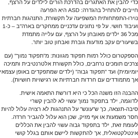
כדי להבין את האתגרים בהדרכת הורים לילדים על הרצף,
חייבים להתחיל בהגדרה: ASD היא הפרעה
נוירו-התפתחותית המשפיעה על תקשורת, התנהגות חברתית
ועיבוד חושי. על פי נתונים עדכניים ממחקרים בארה"ב – כ-1
מכל 36 ילדים מאובחן על הרצף, עם עלייה מתמדת
בשיעורים עקב מודעות גוברת ואבחון טוב יותר.
הספקטרום כולל רמות תפקוד מגוונות: מ"תפקוד נמוך" (עם
צרכים תומכים נרחבים, כולל תקשורת אלטרנטיבית ותמיכה
יומיומית) ועד "תפקוד גבוה" (ילדים שמתפקדים באופן עצמאי
אך מתמודדים עם חרדות חברתיות או רגישויות חושיות).
ההבנה הזו משנה הכל כי היא דורשת התאמה אישית.
לדוגמה, ילד בתפקוד נמוך עשוי לא להבין קשרי
סיבה-תוצאה, כך ש"עונש" על התנהגות לא רצויה עלול להיות
חסר משמעות או אף מזיק, שכן הוא עלול להגביר חרדה.
לעומת זאת, ילד בתפקוד גבוה עשוי להבין את הכללים
אינטלקטואלית, אך להתקשות ליישם אותם בגלל קושי