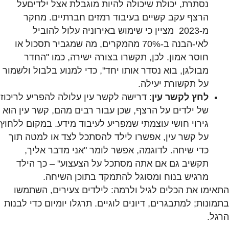
נסתרת, יכולת שיכולה להיות מוגבלת אצל ילדיםעל
הרצף עקב קשיים בעיבוד רמזים חברתיים. מחקר
מ-2023 מציין כי שימוש באירוניה עלול להוביל
לאי-הבנה ב-70% מהמקרים, מה שמגביר תסכול או
חוסר אמון. לכן, תקשרו בצורה ישירה, כמו "החדר
מבולגן, בוא נסדר אותו יחד", כדי למנוע בלבול ולשמור
על תקשורת יעילה.
לחץ לקשר עין
: דרישה לקשר עין עלולה להפריע לריכוז
של ילדים על הרצף, שכן עבור רבים מהם, קשר עין הוא
גירוי חושי עוצמתי שמפריע לעיבוד מידע. במקום ללחוץ
על קשר עין, אפשרו לילד להסתכל לצד או למטה תוך
כדי שיחה. לדוגמה, אפשר לומר "אני מדבר אליך,
תקשיב גם אם אתה מסתכל על הצעצוע" – כך הילד
מרגיש בנוח ומסוגל להתמקד בתוכן השיחה.
התאימו את הכלים לגיל ולרמה: לילדים צעירים, השתמשו
בתמונות; למתבגרים, דיונים לוגיים. תרגלו יומיום כדי לבנות
הרגל.