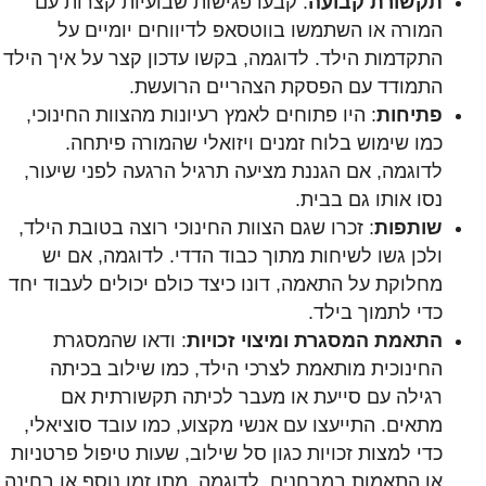
תקשורת קבועה
: קבעו פגישות שבועיות קצרות עם
המורה או השתמשו בווטסאפ לדיווחים יומיים על
התקדמות הילד. לדוגמה, בקשו עדכון קצר על איך הילד
התמודד עם הפסקת הצהריים הרועשת.
פתיחות
: היו פתוחים לאמץ רעיונות מהצוות החינוכי,
כמו שימוש בלוח זמנים ויזואלי שהמורה פיתחה.
לדוגמה, אם הגננת מציעה תרגיל הרגעה לפני שיעור,
נסו אותו גם בבית.
שותפות
: זכרו שגם הצוות החינוכי רוצה בטובת הילד,
ולכן גשו לשיחות מתוך כבוד הדדי. לדוגמה, אם יש
מחלוקת על התאמה, דונו כיצד כולם יכולים לעבוד יחד
כדי לתמוך בילד.
התאמת המסגרת ומיצוי זכויות
: ודאו שהמסגרת
החינוכית מותאמת לצרכי הילד, כמו שילוב בכיתה
רגילה עם סייעת או מעבר לכיתה תקשורתית אם
מתאים. התייעצו עם אנשי מקצוע, כמו עובד סוציאלי,
כדי למצות זכויות כגון סל שילוב, שעות טיפול פרטניות
או התאמות במבחנים, לדוגמה, מתן זמן נוסף או בחינה