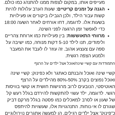
מעייפים אותו, במקום לצפות ממנו להתנהג כמו כולם.
הגנה על זמנים קריטיים
: שעות הערב עלולות להיות
קשות עבור הילד, ולכן הגבילו ביקורים או פעילויות
בשעות אלו. לדוגמה, דחו אורחים לאחר השעה 18:00
כדי לאפשר זמן הרגעה לפני השינה.
מרווחי התאוששות
: בין פעילויות כמו ארוחת צהריים
ולימודים, תנו לילד 5-10 דקות מנוחה, כמו ישיבה על
ספה עם צעצוע אהוב. זה עוזר לו לעבד את המעבר
ולמנוע הצפה רגשית.
התמודדות עם קשיי שינה/אוכל אצל ילדים על הרצף
קשיי שינה ואוכל והבנתם כאתגר ולא כפינוק: קשיי שינה
ואוכל נפוצים בקרב 50%-80% מהילדים על הרצף
האוטיסטי, הנובעים לרוב מרגישות חושית או קושי בוויסות
רגשי. לדוגמה, ילד עשוי להתקשות להירדם בגלל רעש קל
של שעון או לסרב למאכלים כמו פסטה בגלל מרקם דביק
שגורם לו אי-נוחות. התנהגויות אלו, שעשויות להיתפס
כ"פינוק" אצל ילדים רגילים, הן למעשה אתגרים נוירולוגיים