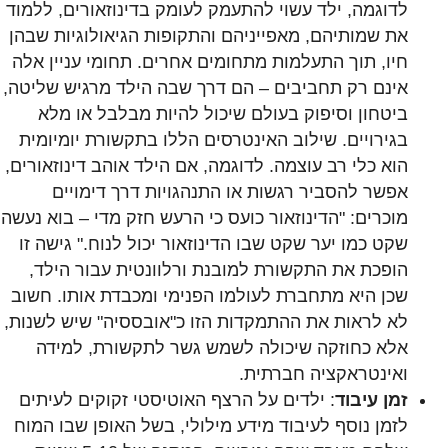
לדוגמה, ילד עשוי להתעמק לעומק בדינוזאורים, ללמוד
את שמותיהם, מאפייניהם והתקופות הגיאולוגיות שבהן
חיו, תוך התעלמות מתחומים אחרים. תחומי עניין אלה
אינם רק תחביבים – הם דרך שבה הילד מרגיש שליטה,
ביטחון וסיפוק בעולם שיכול להיות מבלבל או מלא
בגירויים. שילוב האינטרסים הללו בתקשורת יומיומית
הוא כלי רב עוצמה. לדוגמה, אם הילד אוהב דינוזאורים,
אפשר להסביר רגשות או התנהגויות דרך דימויים
מוכרים: "הדינוזאור כועס כי הרעש חזק מדי – בוא נעשה
שקט כמו יער שקט שבו הדינוזאור יכול לנוח." גישה זו
הופכת את התקשורת למובנת ורלוונטית עבור הילד,
שכן היא מתחברת לעולמו הפנימי ומכבדת אותו. חשוב
לא לראות את ההתמקדות הזו כ"אובססיה" שיש לשנות,
אלא כחוזקה שיכולה לשמש גשר לתקשורת, למידה
ואינטראקציה חברתית.
זמן עיבוד
: ילדים על הרצף האוטיסטי זקוקים לעיתים
לזמן נוסף לעיבוד מידע מילולי, בשל האופן שבו המוח