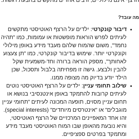
הרצף אינם מילוליים, ורבים אחרים מתקשים בהבעת רגשות.
מה עובד?
דיבור קונקרטי
: ילדים על הרצף האוטיסטי מתקשים
לעיתים לפרש הוראות מופשטות או עמומות, כמו "תהיה
נחמד", משום שהמוח שלהם מעבד מידע באופן מילולי
וקונקרטי יותר. שימוש בדיבור קונקרטי, כמו "תן צעצוע
לאחותך", מספק הוראה ברורה וחד-משמעית שקל
להבין ולבצע. גישה זו מפחיתה בלבול ותסכול, שכן
הילד יודע בדיוק מה מצופה ממנו.
שילוב תחומי עניין
: ילדים על הרצף האוטיסטי נוטים
לעיתים קרובות להתמקד באופן אינטנסיבי בנושא או
תחום עניין מסוים, תופעה המכונה לעיתים "תחומי עניין
מוגבלים" או "אינטרסים מיוחדים" (special interests).
זהו אחד המאפיינים המרכזיים של הרצף האוטיסטי,
והיא נובעת מהאופן שבו המוח האוטיסטי מעבד מידע
ומתמקד בפרטים ספציפיים.